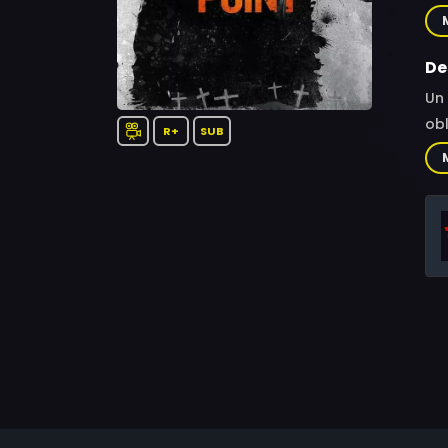
Boo
Fer
De
Un 
obl
R+
SUB