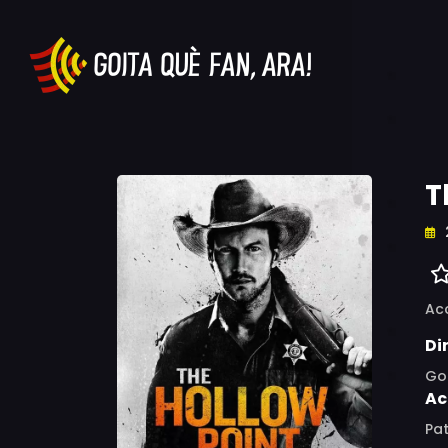
T
Ac
Di
Go
Ac
Pat