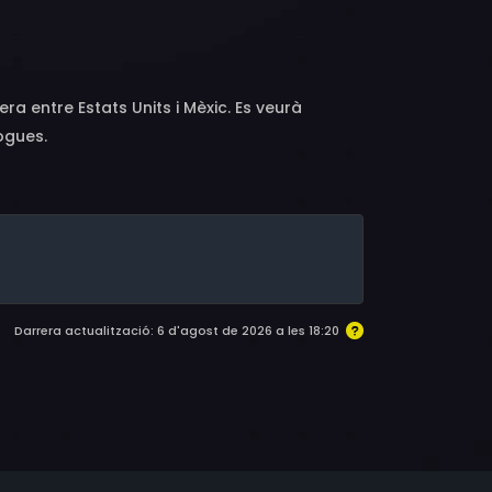
Heather Beers, Nathan Stevens, David
ra entre Estats Units i Mèxic. Es veurà
ogues.
Darrera actualització: 6 d'agost de 2026 a les 18:20