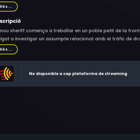
ne, Yolanda Stange, Michael Flynn, Craig Clyde, Carl Hadra, 
Més...
nandez Jr., Marlon V. Gaines
scripció
nou sheriff comença a treballar en un poble petit de la fronte
igat a investigar un assumpte relacionat amb el tràfic de dr
Més...
No disponible a cap plataforma de streaming