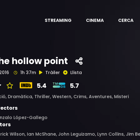
STREAMING
CINEMA
CERCA
he hollow point
2016
1h 37m
Tràiler
Llista
5.4
5.7
ció,
Dramàtica,
Thriller,
Western,
Crims,
Aventures,
Misteri
rectors
nzalo López-Gallego
tors
rick Wilson, Ian McShane, John Leguizamo, Lynn Collins, Jim Belu