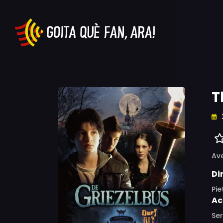
T
Av
Di
Pie
Ac
Ser