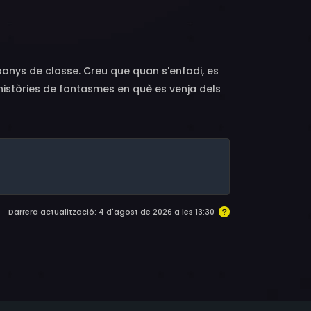
anys de classe. Creu que quan s'enfadi, es
u històries de fantasmes en què es venja dels
òries, les coses comencen a tornar-se molt
rà horriblement malament durant l'excursió al
Darrera actualització: 4 d'agost de 2026 a les 13:30