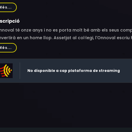
ssens, Edo Brunner, Tom Jansen, Sylvia Poorta
Més...
scripció
nnoval té onze anys i no es porta molt bé amb els seus comp
vertirà en un home llop. Assetjat al col·legi, l'Onnoval escri
res nens. Però quan el diabòlic Ferluci llegeix les seves hist
Més...
ls. Si l'Onnoval no reescriu les seves històries aviat, tot ani
c del Terror.
No disponible a cap plataforma de streaming