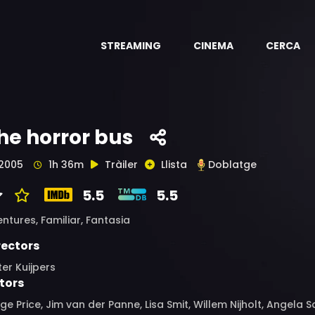
STREAMING
CINEMA
CERCA
he horror bus
2005
1h 36m
Tràiler
Llista
Doblatge
5.5
5.5
entures,
Familiar,
Fantasia
rectors
ter Kuijpers
tors
ge Price, Jim van der Panne, Lisa Smit, Willem Nijholt, Angela