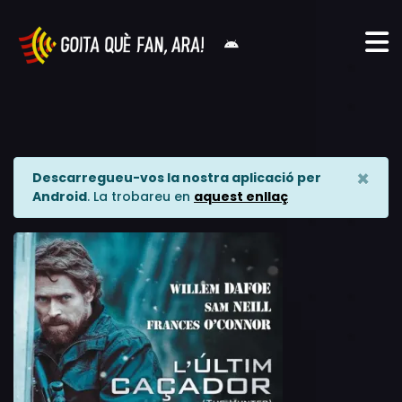
×
Descarregueu-vos la nostra aplicació per
Android
. La trobareu en
aquest enllaç