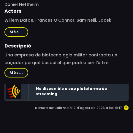
Daniel Nettheim
Actors
Willem Dafoe, Frances O'Connor, Sam Neill, Jacek
Koman, Callan Mulvey, Dan Wyllie, Sullivan Stapleton,
Més...
Morgan Davies, Finn Woodlock, Jamie Timony, Maia
Thomas, Dan Spielman, John Brumpton
Descripció
Una empresa de biotecnologia militar contracta un
caçador perquè busqui el que podria ser l'últim
exemplar viu de tigre de Tasmània, un animal que, en
Més...
principi, s'hauria extingit fa anys. Sense voler-ho, l'home
es veurà implicat en els conflictes entre ecologistes i
No disponible a cap plataforma de
treballadors del sector forestal, i encetarà una peculiar
streaming
relació amb la dona i els fills d'un activista desaparegut
Darrera actualització: 7 d'agost de 2026 a les 19:17
a les muntanyes.