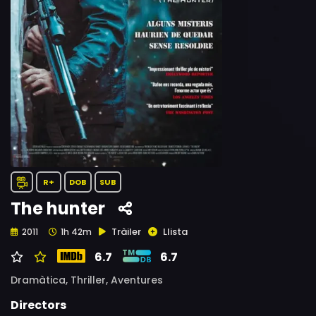
R+
DOB
SUB
The hunter
Tràiler
Llista
2011
1h 42m
6.7
6.7
Dramàtica,
Thriller,
Aventures
Directors