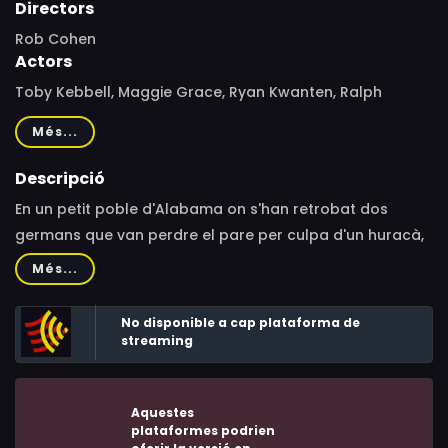
Directors
Rob Cohen
Actors
Toby Kebbell, Maggie Grace, Ryan Kwanten, Ralph
Ineson, Melissa Bolona, Ben Cross, Christian Contreras,
Més...
Jimmy Walker, Mark Basnight, Erik Rondell, Mark Rhino
Smith, Jamie Andrew Cutler, Ed Birch, Moyo Akandé,
Descripció
James Barriscale, Keith D. Evans, Natacha Karam
En un petit poble d'Alabama on s'han retrobat dos
germans que van perdre el pare per culpa d'un huracà,
s'apropa Tammy, un gran huracà.
Més...
No disponible a cap plataforma de
streaming
Aquestes
plataformes podrien