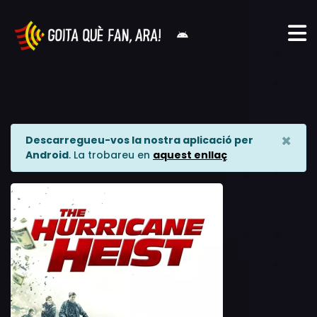
×
Descarregueu-vos la nostra aplicació per
Android
. La trobareu en
aquest enllaç