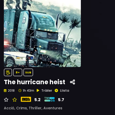
8+
SUB
The hurricane heist
Tràiler
Llista
2018
1h 43m
5.2
5.7
Acció,
Crims,
Thriller,
Aventures