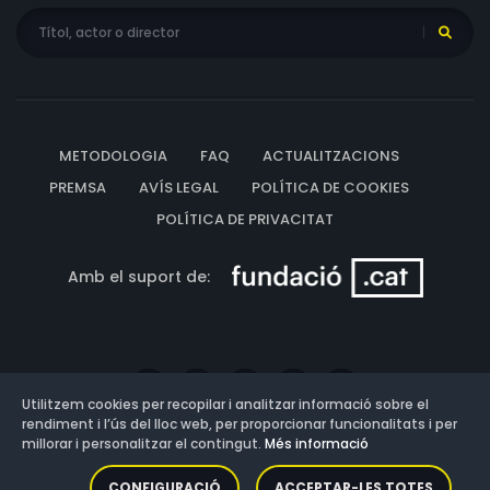
METODOLOGIA
FAQ
ACTUALITZACIONS
PREMSA
AVÍS LEGAL
POLÍTICA DE COOKIES
POLÍTICA DE PRIVACITAT
Amb el suport de:
Utilitzem cookies per recopilar i analitzar informació sobre el
rendiment i l’ús del lloc web, per proporcionar funcionalitats i per
millorar i personalitzar el contingut.
Més informació
Versió: 3.13.0.202607011342
CONFIGURACIÓ
ACCEPTAR-LES TOTES