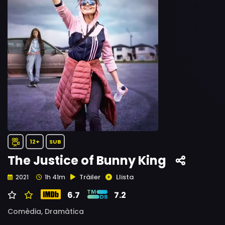
12+
SUB
The Justice of Bunny King
Tràiler
Llista
2021
1h 41m
6.7
7.2
Comèdia,
Dramàtica