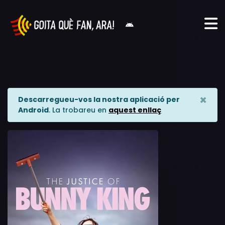
×
Descarregueu-vos la nostra aplicació per
Android
. La trobareu en
aquest enllaç