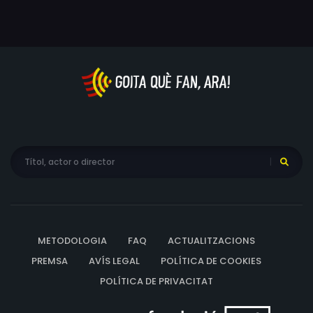
casa, s’embarcaran en una lluita per organitzar la festa
d’aniversari de la filla i, de retruc, recuperar la custòdia
dels nens. Protagonitzada per un duet d’actrius en
permanent línia ascendent, Essie Davis (The Babadook,
Nitram), i Thomasin McKenzie (Jojo Rabbit, Última noche
en el Soho), i de les productores d’obres de Justin Kurzel
i Taika Waititi, aquesta petita joia es va estrenar a la
secció oficial del festival Tribeca, on va rebre
l’aplaudiment de públic i crítica.
METODOLOGIA
FAQ
ACTUALITZACIONS
PREMSA
AVÍS LEGAL
POLÍTICA DE COOKIES
POLÍTICA DE PRIVACITAT