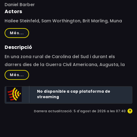
Daniel Barber
Actors
Hailee Steinfeld, Sam Worthington, Brit Marling, Muna
Otaru, Nicholas Pinnock, Charles Jarman, Kyle Soller, Ned
Més...
Dennehy, Amy Nuttall, Anna-Maria Nabirye
Descripció
En una zona rural de Carolina del Sud i durant els
darrers dies de la Guerra Civil Americana, Augusta, la
seva germana adolescent Louise, i la seva jove esclava
Més...
Mad, s'han quedat soles per cuidar la granja de la
família. Amb tots els homes de casa allunyats fa temps
No disponible a cap plataforma de
a causa de la guerra i ara, presumptament
streaming
desapareguts o morts, les tres dones temen sobre el
Darrera actualització: 5 d'agost de 2026 a les 07:40
seu futur en solitud. Però el que no saben és que el perill
és més a prop del que s'imaginen.