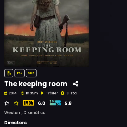
12+
SUB
The keeping room
Tràiler
Llista
2014
1h 35m
6.0
5.8
Western,
Dramàtica
Directors