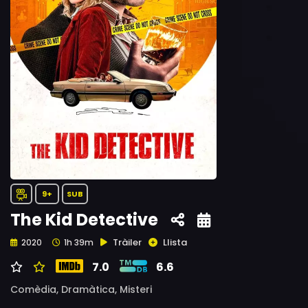
9+
SUB
The Kid Detective
Tràiler
Llista
2020
1h 39m
7.0
6.6
Comèdia,
Dramàtica,
Misteri