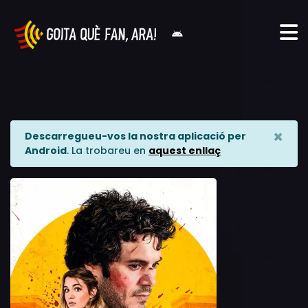
×
Descarregueu-vos la nostra aplicació per
Android
. La trobareu en
aquest enllaç