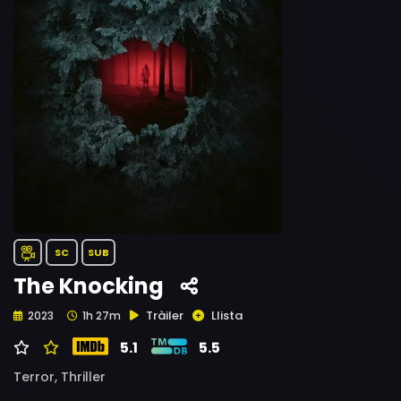
SC
SUB
The Knocking
Tràiler
Llista
2023
1h 27m
5.1
5.5
Terror,
Thriller