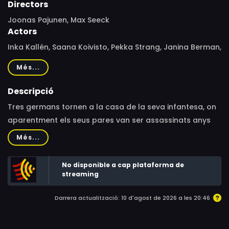
Directors
Joonas Pajunen, Max Seeck
Actors
Inka Kallén, Saana Koivisto, Pekka Strang, Janina Berman,
Olga Temonen, Niko Saarela, Linnea Skog, Hilma
Més...
Temonen, Kristian Stierncreutz, Mikko Leppilampi, Ville
Pidätys, Vootele Poll, Ergo Küppas, Maria Tennof-Salman,
Descripció
Marek Nõmm, Ene Pappel, Sanna Särekanno, Marie
Tres germans tornen a la casa de la seva infantesa, on
Anderson, Sanne Anderson, Sten Hiis, Irina Tumanova,
aparentment els seus pares van ser assassinats anys
Aliis Kampus, Vivika Vool, Aivar Luht, Taavi Oad
enrere. La idea és agençar la casa i el terreny per
Més...
poder-ho vendre ràpid, però una força maligna ronda
pel lloc i farà tot el que pugui per impedir-ho.
No disponible a cap plataforma de
streaming
Darrera actualització: 10 d'agost de 2026 a les 20:46