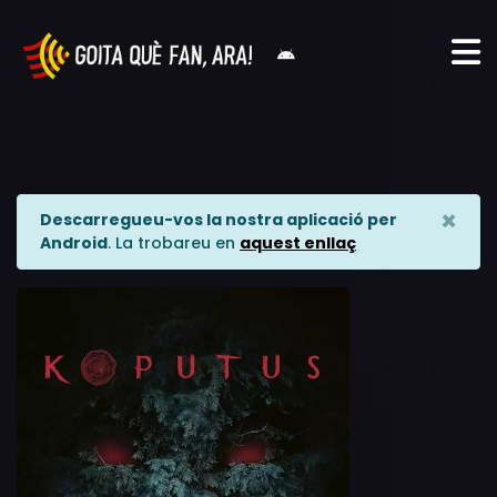
×
Descarregueu-vos la nostra aplicació per
Android
. La trobareu en
aquest enllaç