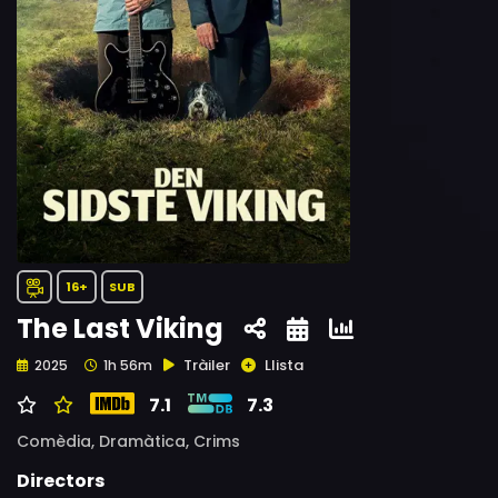
16+
SUB
The Last Viking
Tràiler
Llista
2025
1h 56m
7.1
7.3
Comèdia,
Dramàtica,
Crims
Directors