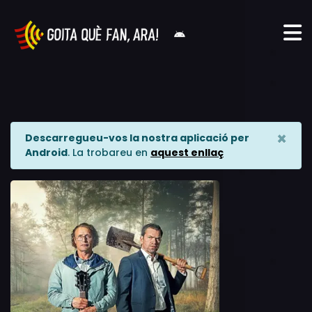
×
Descarregueu-vos la nostra aplicació per
Android
. La trobareu en
aquest enllaç