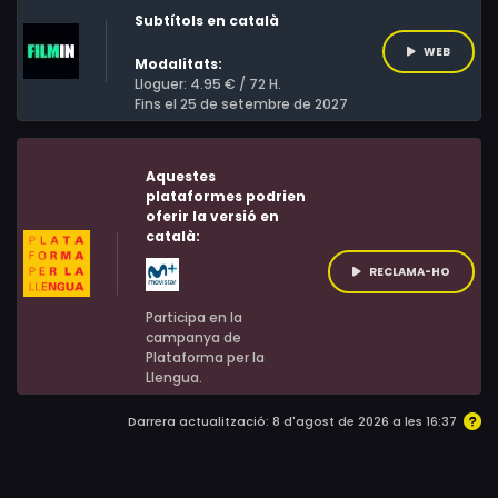
Subtítols en català
WEB
Modalitats:
Lloguer: 4.95 € / 72 H.
Fins el 25 de setembre de 2027
Aquestes
plataformes podrien
oferir la versió en
català:
RECLAMA-HO
Participa en la
campanya de
Plataforma per la
Llengua.
Darrera actualització: 8 d'agost de 2026 a les 16:37