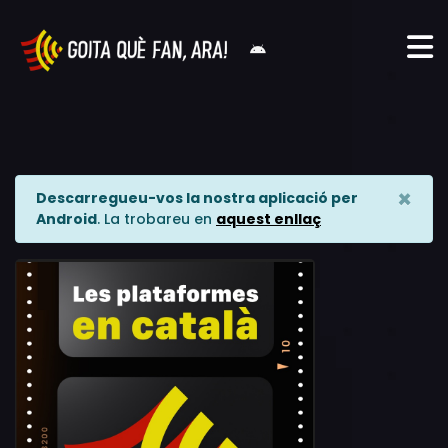
×
Descarregueu-vos la nostra aplicació per
Android
. La trobareu en
aquest enllaç