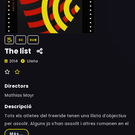
SC
SUB
The list
Llista
2014
Directors
Mathias Mayr
Descripció
Tots els atletes del freeride tenen una llista d’objectius
per assolir. Alguns ja s’han assolit i altres romanen en el
món dels somnis, esperant el moment oportú.
Més...