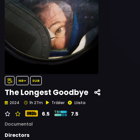
NR+
SUB
The Longest Goodbye
Tràiler
Llista
2024
1h 27m
6.5
7.5
Documental
Directors