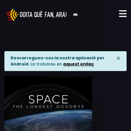
×
Descarregueu-vos la nostra aplicació per
Android
. La trobareu en
aquest enllaç