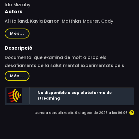
Ido Mizrahy
Actors
Al Holland, Kayla Barron, Matthias Maurer, Cady
Coleman
Més...
Descripció
Documental que examina de molt a prop els
desafiaments de la salut mental experimentats pels
astronautes durant les seves missions a Mart. Ofereix
Més...
una visió meticulosa del paper crucial que juguen els
psicòlegs de la NASA, figures recentment incloses en els
No disponible a cap plataforma de
equips, en la preparació d’aquests valents exploradors
streaming
per a l’aïllament social que experimenten a l’espai.
Darrera actualització: 9 d'agost de 2026 a les 06:06