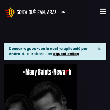
×
Descarregueu-vos la nostra aplicació per
Android
. La trobareu en
aquest enllaç