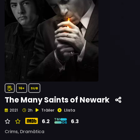
16+
SUB
The Many Saints of Newark
Tràiler
Llista
2021
2h
6.2
6.3
Crims,
Dramàtica