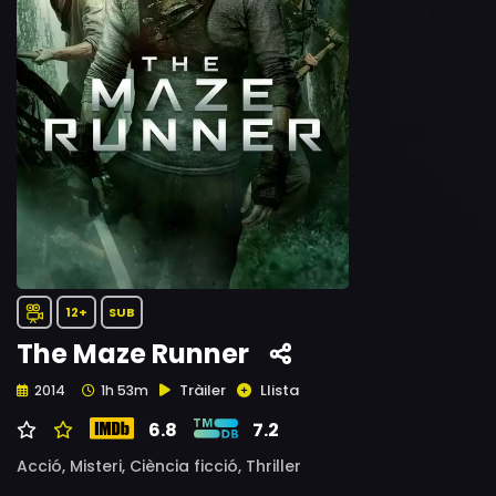
12+
SUB
The Maze Runner
Tràiler
Llista
2014
1h 53m
6.8
7.2
Acció,
Misteri,
Ciència ficció,
Thriller