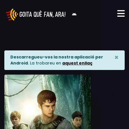
×
Descarregueu-vos la nostra aplicació per
Android
. La trobareu en
aquest enllaç