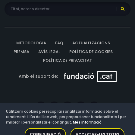
METODOLOGIA
FAQ
ACTUALITZACIONS
PREMSA
AVÍS LEGAL
POLÍTICA DE COOKIES
POLÍTICA DE PRIVACITAT
Amb el suport de:
Utilitzem cookies per recopilar i analitzar informació sobre el
rendiment i l’ús del lloc web, per proporcionar funcionalitats i per
millorar i personalitzar el contingut.
Més informació
Versió: 3.13.0.202607011342
CONFIGURACIÓ
ACCEPTAR-LES TOTES