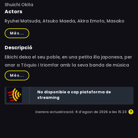
Shuichi Okita
Actors
Ryuhei Matsuda, Atsuko Maeda, Akira Emoto, Masako
Motai, Yudai Chiba, Katsumi Kiba, Jun Miho
Més...
Descripció
Eikichi deixa el seu poble, en una petita illa japonesa, per
anar a Tòquio i triomfar amb la seva banda de música
death-metal. Però no se’n surt, i set anys després torna
Més...
a casa.
No disponible a cap plataforma de
streaming
Darrera actualització: 8 d'agost de 2026 a les 15:23