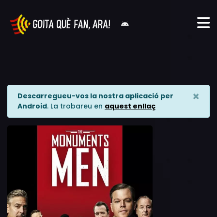
×
Descarregueu-vos la nostra aplicació per
Android
. La trobareu en
aquest enllaç