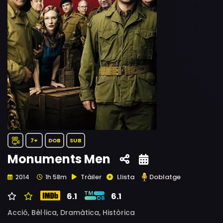
7+
DOB
SUB
Monuments Men
Tràiler
Llista
Doblatge
2014
1h 58m
6.1
6.1
Acció,
Bèl·lica,
Dramàtica,
Històrica