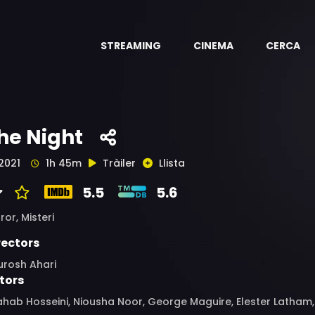
STREAMING
CINEMA
CERCA
he Night
2021
1h 45m
Tràiler
Llista
5.5
5.6
ror,
Misteri
rectors
urosh Ahari
tors
hab Hosseini, Niousha Noor, George Maguire, Elester Latham,