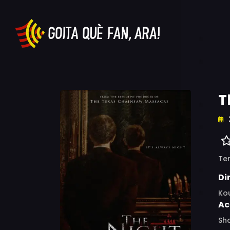
T
Ter
Di
Ko
Ac
Sha