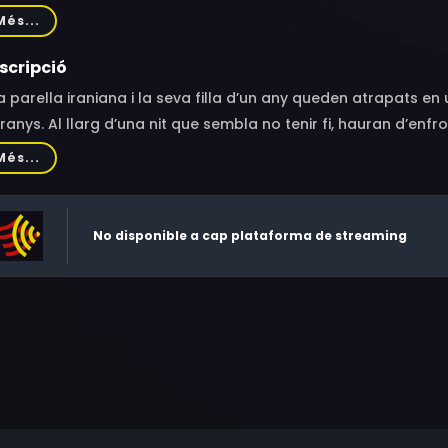
hreen Khavari, Ali Kousheshi, Gia Mora, Leah Oganyan, Lily V.K.
Més...
himzadeh, Sam Tarazandehpour, Cara Fuqua
scripció
 parella iraniana i la seva filla d’un any queden atrapats e
ranys. Al llarg d’una nit que sembla no tenir fi, hauran d’enf
.
Més...
No disponible a cap plataforma de streaming