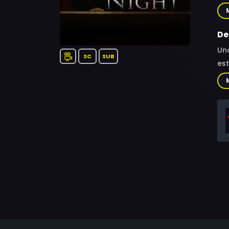
Kat
Ra
De
Una
SC
SUB
est
ells