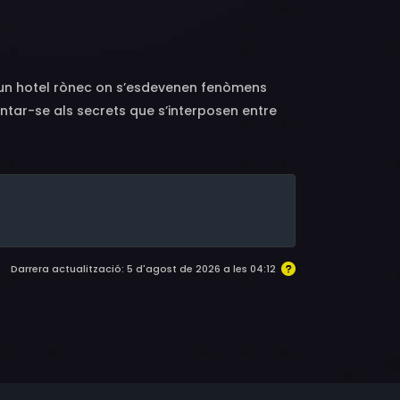
, Amir Ali Hosseini, Boshra Haghighi, Hana
n un hotel rònec on s’esdevenen fenòmens
rontar-se als secrets que s’interposen entre
Darrera actualització: 5 d'agost de 2026 a les 04:12