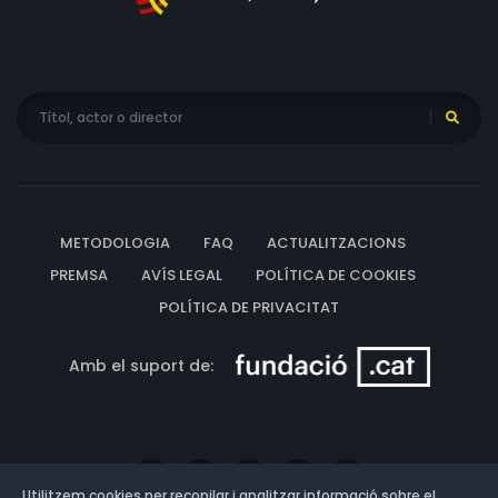
el seu món nostàlgic ja no existeix i que entre les noves
generacions ningú està interessat en Stalin.
METODOLOGIA
FAQ
ACTUALITZACIONS
PREMSA
AVÍS LEGAL
POLÍTICA DE COOKIES
POLÍTICA DE PRIVACITAT
Amb el suport de:
Utilitzem cookies per recopilar i analitzar informació sobre el