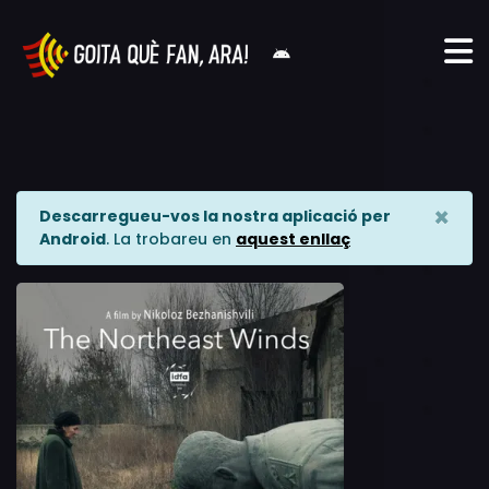
×
Descarregueu-vos la nostra aplicació per
Android
. La trobareu en
aquest enllaç