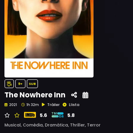
9+
SUB
The Nowhere Inn
Tràiler
Llista
2021
1h 32m
5.6
5.8
Musical,
Comèdia,
Dramàtica,
Thriller,
Terror