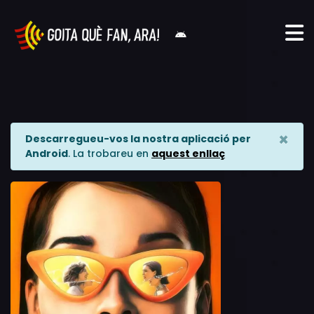
×
Descarregueu-vos la nostra aplicació per
Android
. La trobareu en
aquest enllaç