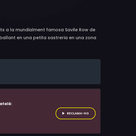
rh, Michael Addo, Michal Forejtek,
Steve Chatfield, William Keetch, Ryan Hall
its a la mundialment famosa Savile Row de
allant en una petita sastreria en una zona
es al seu voltant que la poden pagar: una
atalà:
RECLAMA-HO