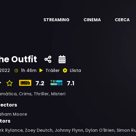
STREAMING
CINEMA
CERCA
he Outfit
2022
1h 46m
Tràiler
Llista
7.2
7.1
amàtica,
Crims,
Thriller,
Misteri
rectors
aham Moore
tors
k Rylance, Zoey Deutch, Johnny Flynn, Dylan O'Brien, Simon Ru