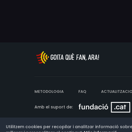
METODOLOGIA
FAQ
ACTUALITZACI
Amb el suport de:
Utilitzem cookies per recopilar i analitzar informació sobre
Versió: 3.13.0.202607011342