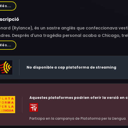
dizadeh, Johnathan McClain, Scoop Wasserstein, Chiedu Agbo
Més...
abana Sf, John Gumley-Mason, Stephen Knox, Lauris Karklins, 
scripció
onard (Rylance), és un sastre anglès que confeccionava vest
dres. Després d'una tragèdia personal acaba a Chicago, treb
ícil de la ciutat on fa roba elegant per a les úniques person
Més...
ília de gàngsters.‎
No disponible a cap plataforma de streaming
Aquestes plataformes podrien oferir la versió en c
Participa en la campanya de Plataforma per la Llengua.