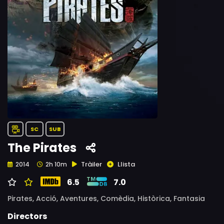
SC
SUB
The Pirates
Tràiler
Llista
2014
2h 10m
6.5
7.0
Pirates,
Acció,
Aventures,
Comèdia,
Històrica,
Fantasia
Directors