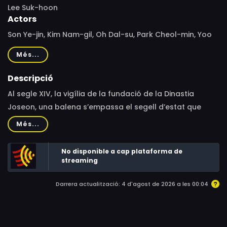
Lee Suk-hoon
Actors
Son Ye-jin, Kim Nam-gil, Oh Dal-su, Park Cheol-min, Yoo
Hai-jin, Lee Kyung-young, Sulli, Kim Tae-woo, Lee Yi-
Més...
kyung, Shin Jung-keun, Ahn Nae-sang, Kim Ian, Jo Hee-
bong, Park Hae-soo, Jeon Bae-soo, Chung Sung-hwa,
Descripció
Kim Won-hae, Lee Dae-yeon, Lee Kyu-ho, Kim Kyung-sik,
Al segle XIV, la vigília de la fundació de la Dinastia
Son Cheol-min, Hyun Bong-sik, Shin Jung-yoon, Kim
Joseon, una balena s’empassa el segell d’estat que
Won-jung
l’emperador Ming va portar a la Xina. Dos grups de
Més...
pirates es fan a la mar per recuperar el segell i
aconseguir la recompensa promesa.
No disponible a cap plataforma de
streaming
Darrera actualització: 4 d'agost de 2026 a les 00:04