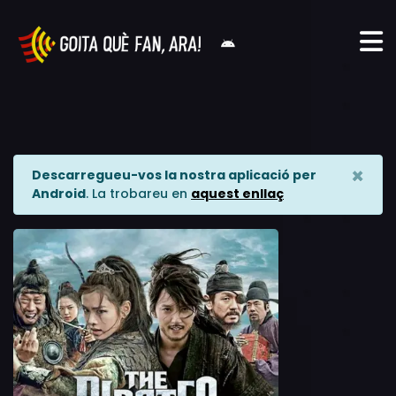
×
Descarregueu-vos la nostra aplicació per
Android
. La trobareu en
aquest enllaç