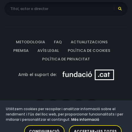
METODOLOGIA
FAQ
ACTUALITZACIONS
PREMSA
AVÍS LEGAL
POLÍTICA DE COOKIES
POLÍTICA DE PRIVACITAT
Amb el suport de:
Utilitzem cookies per recopilar i analitzar informació sobre el
rendiment i l’ús del lloc web, per proporcionar funcionalitats i per
millorar i personalitzar el contingut.
Més informació
Versió: 3.13.0.202607011342
CONFIGURACIÓ
ACCEPTAR-LES TOTES