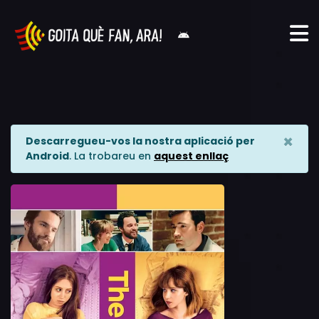
×
Descarregueu-vos la nostra aplicació per
Android
. La trobareu en
aquest enllaç