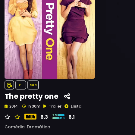
R+
SUB
The pretty one
Tràiler
Llista
2014
1h 30m
6.3
6.1
Comèdia,
Dramàtica