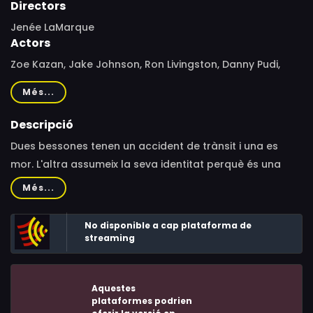
Directors
Jenée LaMarque
Actors
Zoe Kazan, Jake Johnson, Ron Livingston, Danny Pudi,
Sterling Beaumon, John Carroll Lynch, Frankie Shaw,
Més...
Sabrina Lloyd, Jeremy Howard, Shae D'Lyn, Bronwyn
Cornelius, Patrick Breen, Stuart Littlefield, Rosa Yelena
Descripció
Schorr, Luka Jones, Dale Raoul, Mark Kelly, Jennifer
Dues bessones tenen un accident de trànsit i una es
Lafleur, Devan Leos, William Kronfeld, Luke Colombero,
mor. L'altra assumeix la seva identitat perquè és una
Tyler Nunes, Joey Fernandes, Vincent Castro, Luke
noia bonica, amb èxit, i els pares l'admiren.
Més...
Trujillo, Isiah Greene, Zeve Zilberberg
No disponible a cap plataforma de
streaming
Aquestes
plataformes podrien