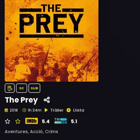
SC
SUB
The Prey
Tràiler
Llista
2018
1h 34m
5.4
5.1
Aventures,
Acció,
Crims