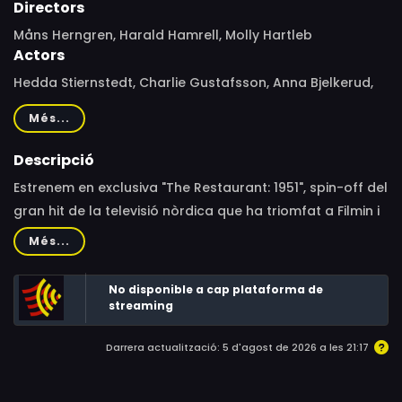
Directors
Måns Herngren, Harald Hamrell, Molly Hartleb
Actors
Hedda Stiernstedt, Charlie Gustafsson, Anna Bjelkerud,
Adam Lundgren, Josefin Neldén, Suzanne Reuter, Peter
Més...
Dalle, Malin Persson, Tage Sallander, Rasmus Troedsson,
Hannes Fohlin, Mattias Fransson, Saga Samuelsson,
Descripció
Emelia Hansson
Estrenem en exclusiva "The Restaurant: 1951", spin-off del
gran hit de la televisió nòrdica que ha triomfat a Filmin i
ha conquistat el cor de tot Europa. Una minisèrie de
Més...
quatre episodis que ens retorna a l'estiu en el qual els
personatges de Nina i Calle van retrobar el seu amor en
No disponible a cap plataforma de
els bells paisatges de l'arxipèlag suec. "The Restaurant:
streaming
1951" comença just quan acaben els esdeveniments de
Darrera actualització: 5 d'agost de 2026 a les 21:17
la primera temporada i ens explica l'estiu de 1951 que
van viure els personatges abans de començar amb la
segona temporada, ambientada el 1955. La