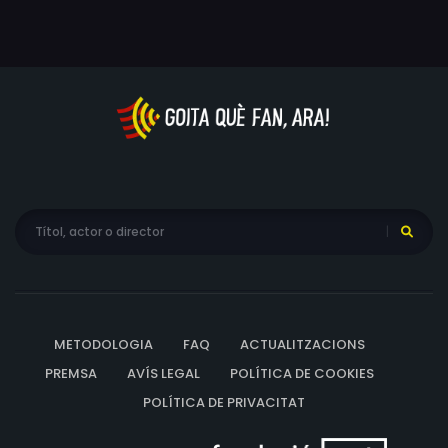
família Löwander al complet s'ha traslladat a l'arxipèlag
suec per gaudir de les vacances. Allà, Nina, la filla gran,
a la que el romanç amb Calle, el xef, va marcar el seu
destí, ara està casada amb un altre home i té dos
preciosos fills. Calle també ha refet la seva vida, però
les nits d'estiu no donaran treva a la seva passió, que es
retrobarà a riba del mar. Quin és el preu que estan
disposats a pagar pel seu amor? És veritat que l'amor
ho pot tot? O potser ho destrueix?
METODOLOGIA
FAQ
ACTUALITZACIONS
PREMSA
AVÍS LEGAL
POLÍTICA DE COOKIES
POLÍTICA DE PRIVACITAT