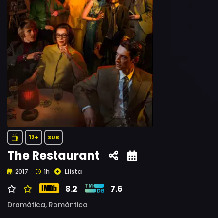
12+
SUB
The Restaurant
Llista
2017
1h
8.2
7.6
Dramàtica,
Romàntica