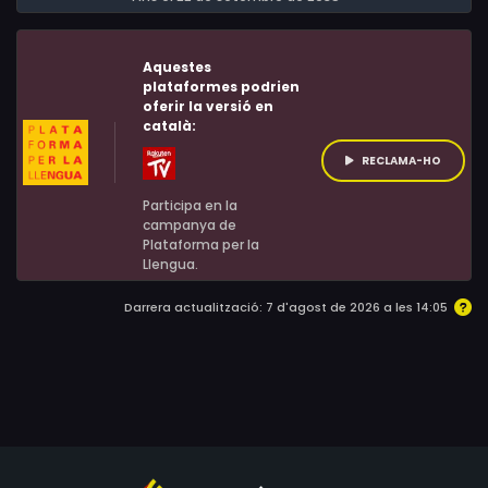
no para de créixer funció rere funció.
Rhea Ruggiero, Koo Stark, Trevor White
Aquestes
plataformes podrien
oferir la versió en
català:
RECLAMA-HO
Participa en la
campanya de
Plataforma per la
Llengua.
Darrera actualització: 7 d'agost de 2026 a les 14:05