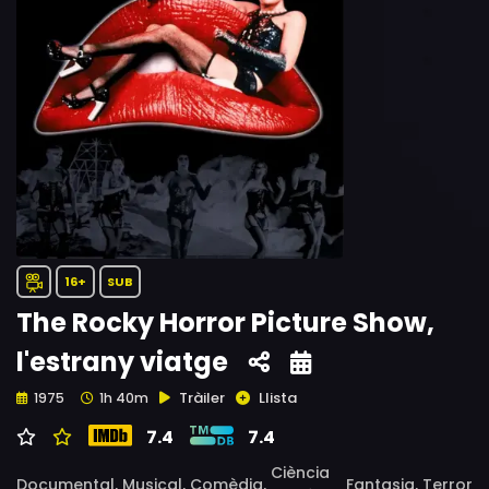
16+
SUB
The Rocky Horror Picture Show,
l'estrany viatge
Tràiler
Llista
1975
1h 40m
7.4
7.4
Ciència
Documental,
Musical,
Comèdia,
Fantasia,
Terror