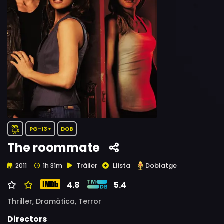
PG-13+
DOB
The roommate
Tràiler
Llista
Doblatge
2011
1h 31m
4.8
5.4
Thriller,
Dramàtica,
Terror
Directors