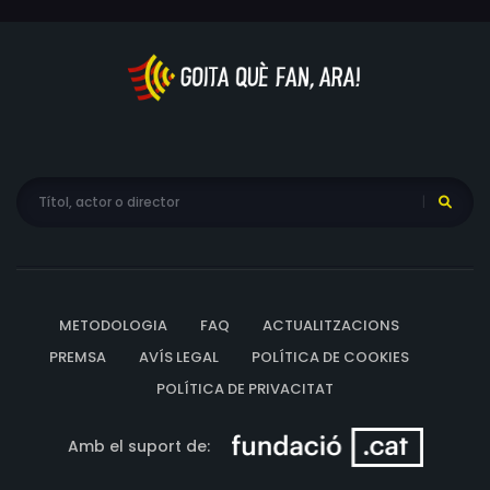
Samuels, Elizabeth Marshall, Samantha Chilman, Jo
Carter, Yvette Cottam, Susan Holt, Jayasudhasri
Jaiganesh, Jacqueline Jones, Helena Mahn, Leanne
Turrell, Jack Carter, Sam Carter, David Dahya, Tony
Hopkins, Ben Johnson-Frow, Owen Jones, Robert Thynne,
Michael Waris, Callum Scott
METODOLOGIA
FAQ
ACTUALITZACIONS
PREMSA
AVÍS LEGAL
POLÍTICA DE COOKIES
POLÍTICA DE PRIVACITAT
Amb el suport de: