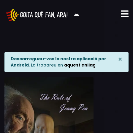
×
Descarregueu-vos la nostra aplicació per
Android
. La trobareu en
aquest enllaç