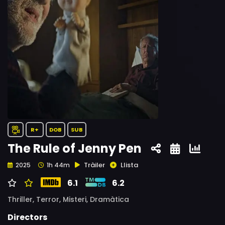
R+
DOB
SUB
The Rule of Jenny Pen
Tràiler
Llista
2025
1h 44m
6.1
6.2
Thriller,
Terror,
Misteri,
Dramàtica
Directors