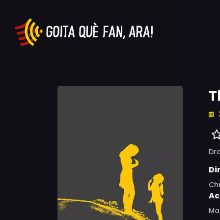
T
Dr
Di
Ch
Ac
Mai