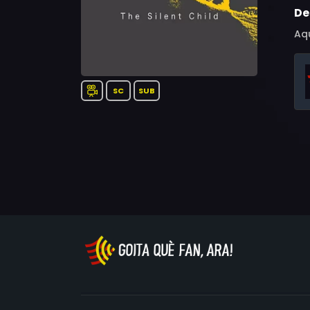
De
Aqu
SC
SUB