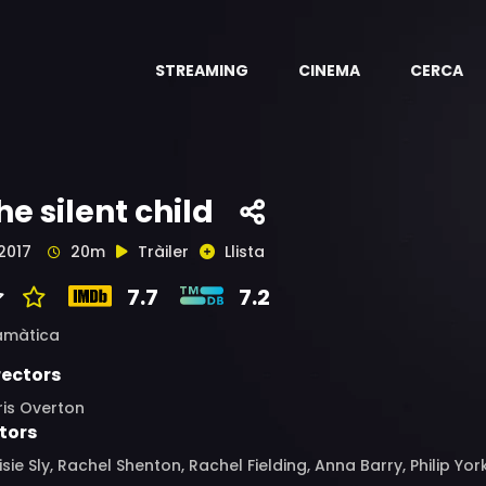
STREAMING
CINEMA
CERCA
he silent child
2017
20m
Tràiler
Llista
7.7
7.2
amàtica
rectors
ris Overton
tors
sie Sly, Rachel Shenton, Rachel Fielding, Anna Barry, Philip Yor