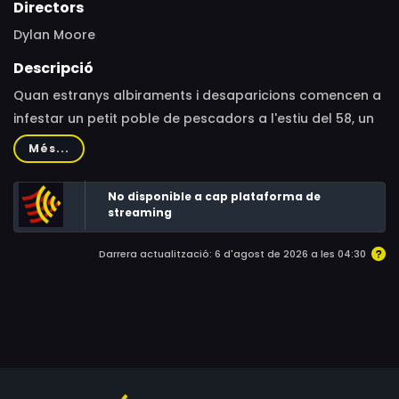
Directors
Dylan Moore
Descripció
Quan estranys albiraments i desaparicions comencen a
infestar un petit poble de pescadors a l'estiu del 58, un
científic, el xèrif local i una valenta adolescent han
Més...
d'investigar i aturar la bogeria.
No disponible a cap plataforma de
streaming
Darrera actualització: 6 d'agost de 2026 a les 04:30