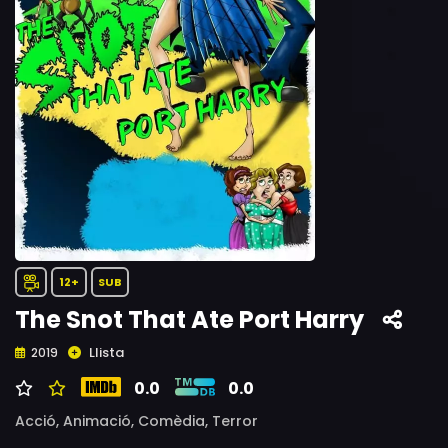
12+
SUB
The Snot That Ate Port Harry
Llista
2019
0.0
0.0
Acció,
Animació,
Comèdia,
Terror