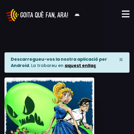
×
Descarregueu-vos la nostra aplicació per
Android
. La trobareu en
aquest enllaç