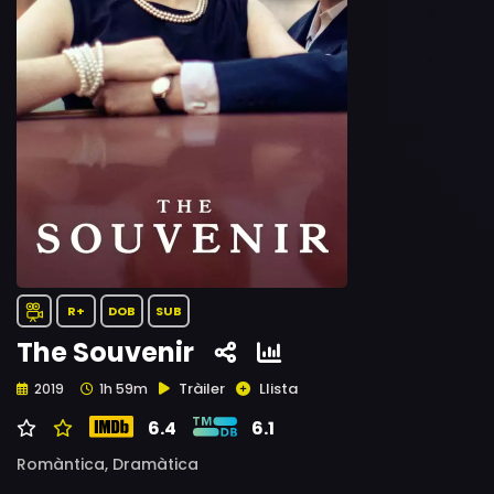
R+
DOB
SUB
The Souvenir
Tràiler
Llista
2019
1h 59m
6.4
6.1
Romàntica,
Dramàtica