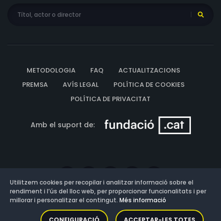
METODOLOGIA
FAQ
ACTUALITZACIONS
PREMSA
AVÍS LEGAL
POLÍTICA DE COOKIES
POLÍTICA DE PRIVACITAT
Amb el suport de:
Utilitzem cookies per recopilar i analitzar informació sobre el
rendiment i l’ús del lloc web, per proporcionar funcionalitats i per
millorar i personalitzar el contingut.
Més informació
Versió: 3.13.0.202607011342
CONFIGURACIÓ
ACCEPTAR-LES TOTES