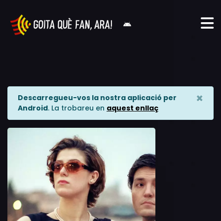
×
Descarregueu-vos la nostra aplicació per
Android
. La trobareu en
aquest enllaç