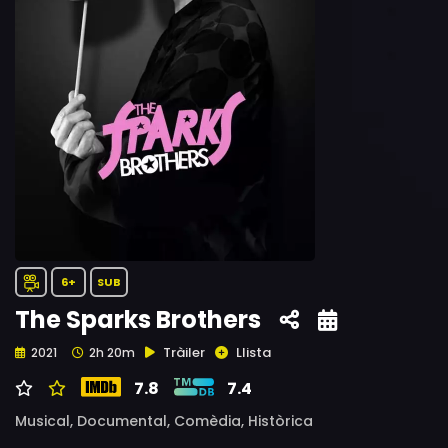
6+
SUB
The Sparks Brothers
Tràiler
Llista
2021
2h 20m
7.8
7.4
Musical,
Documental,
Comèdia,
Històrica