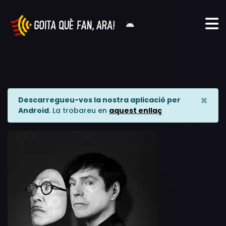
×
Descarregueu-vos la nostra aplicació per
Android
. La trobareu en
aquest enllaç