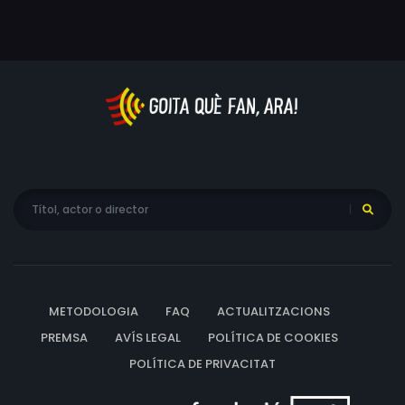
Patricia Lowe, Vince Clarke, Andy Bell, Björk, Mark Gatiss,
Richard Coble, Nick Heyward, Ian Hampton, Thurston
Moore, Peter Knego, Michael Silverblatt, Adam Buxton,
Tosh Berman, Edgar Wright, Rusty Egan, Jake Fogelnest,
Dave Weigel, Madeline Bocchiaro, Sue Harris, Ben House,
Evan Weiss, Alex Casnoff, Patrick Kelly, Eli Pearl, Daniel
Palladino, Simon Pegg, Nick Frost, Leos Carax, Paul
McCartney, Adam Driver, Shelley Winters, Liv Ullmann,
Pete Townshend, Jacques Tati, Donna Summer, Ringo
Starr, Talia Shire, George Segal, Molly Ringwald, Elvis
Presley, Linda McCartney, Harpo Marx, Groucho Marx,
Chico Marx, Jerry Lee Lewis, John Lennon, Mick Jagger,
Billy Idol, George Harrison, Bob Harris, Bill Haley, Jean-
METODOLOGIA
FAQ
ACTUALITZACIONS
Luc Godard, Danny DeVito, Doris Day, Roger Daltrey, Dick
Clark, Belinda Carlisle, Tim Burton, James Brown, Chuck
PREMSA
AVÍS LEGAL
POLÍTICA DE COOKIES
Berry, Steve McDonald
POLÍTICA DE PRIVACITAT