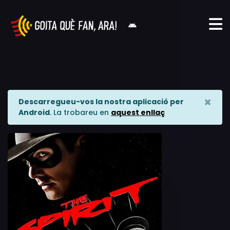
×
Descarregueu-vos la nostra aplicació per
Android
. La trobareu en
aquest enllaç