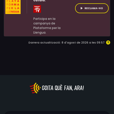
català:
segur de si elles volen seduir-lo, estimar-lo o matar-lo.
Però hi ha una dama que mai no el trairà i que sempre
RECLAMA-HO
serà fidel: Central City, la vella i orgullosa metròpoli on
Participa en la
va néixer... dues vegades.
campanya de
Plataforma per la
Llengua.
Darrera actualització: 8 d'agost de 2026 a les 09:57