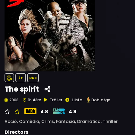
7+
DOB
The spirit
Tràiler
Llista
Doblatge
2008
1h 43m
4.8
4.8
Acció,
Comèdia,
Crims,
Fantasia,
Dramàtica,
Thriller
Directors