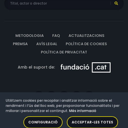
METODOLOGIA
FAQ
ACTUALITZACIONS
PREMSA
AVÍS LEGAL
POLÍTICA DE COOKIES
POLÍTICA DE PRIVACITAT
Amb el suport de:
Utilitzem cookies per recopilar i analitzar informació sobre el
rendiment i l’ús del lloc web, per proporcionar funcionalitats i per
millorar i personalitzar el contingut.
Més informació
Versió: 3.13.0.202607011342
CONFIGURACIÓ
ACCEPTAR-LES TOTES