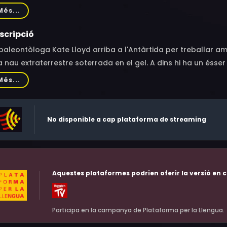
unstein, Trond Espen Seim, Kim Bubbs, Jørgen Langhelle, Jan Gu
Més...
sten Bjørnlund, Jo Adrian Haavind, Jonathan Walker, Ole Mar
scripció
paleontòloga Kate Lloyd arriba a l'Antàrtida per treballar a
 nau extraterrestre soterrada en el gel. A dins hi ha un ésser 
Més...
No disponible a cap plataforma de streaming
Aquestes plataformes podrien oferir la versió en c
Participa en la campanya de Plataforma per la Llengua.