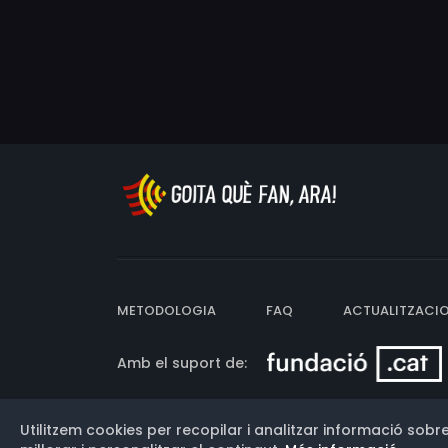
METODOLOGIA
FAQ
ACTUALITZACI
Amb el suport de:
Utilitzem cookies per recopilar i analitzar informació sobre
Versió: 3.13.0.202607011342