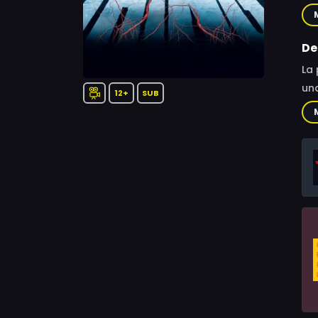
Bra
Car
De
La 
una
12+
SUB