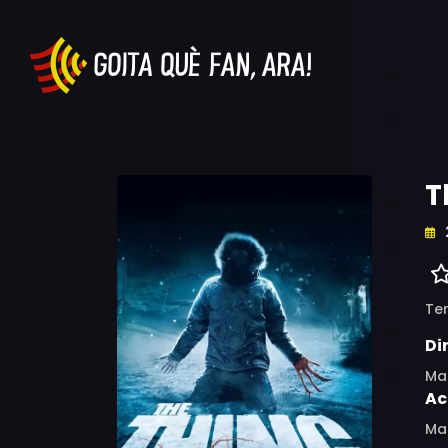
T
Ter
Di
Mat
Ac
Mar