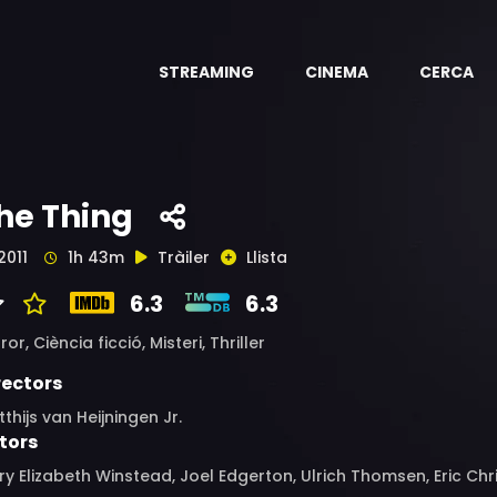
STREAMING
CINEMA
CERCA
he Thing
2011
1h 43m
Tràiler
Llista
6.3
6.3
ror,
Ciència ficció,
Misteri,
Thriller
rectors
thijs van Heijningen Jr.
tors
y Elizabeth Winstead, Joel Edgerton, Ulrich Thomsen, Eric Ch