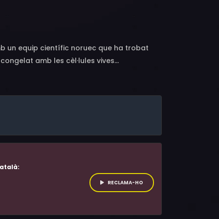
nnar Røise, Stig Henrik Hoff, Kristofer Hivju,
tin Aune Nilsen, Michael Brown
mb un equip científic noruec que ha trobat
congelat amb les cèl·lules vives...
atalà:
RECLAMA-HO