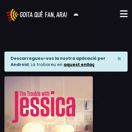
×
Descarregueu-vos la nostra aplicació per
Android
. La trobareu en
aquest enllaç