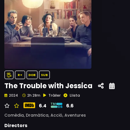
R+
DOB
SUB
The Trouble with Jessica
Tràiler
Llista
2024
2h 28m
6.4
6.6
Comèdia,
Dramàtica,
Acció,
Aventures
Directors