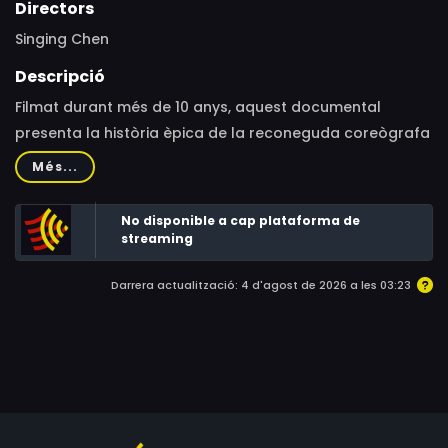
Directors
Singing Chen
Descripció
Filmat durant més de 10 anys, aquest documental
presenta la història èpica de la reconeguda coreògrafa
taiwanesa Lin Llegeix-Chen i la seva Legend Lin Dance
Més...
Theatre.
No disponible a cap plataforma de
streaming
Darrera actualització: 4 d'agost de 2026 a les 03:23