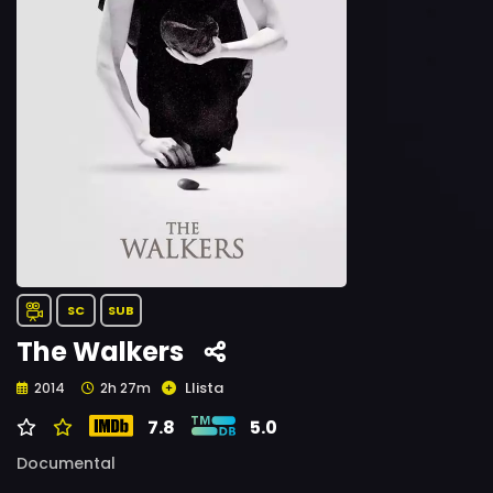
SC
SUB
The Walkers
Llista
2014
2h 27m
7.8
5.0
Documental