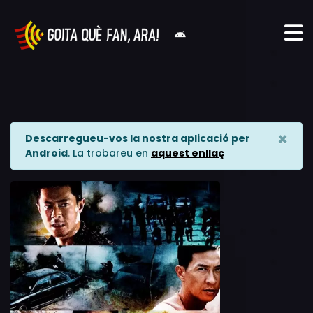
×
Descarregueu-vos la nostra aplicació per
Android
. La trobareu en
aquest enllaç