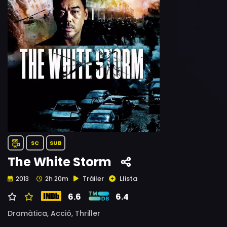
SC
SUB
The White Storm
Tràiler
Llista
2013
2h 20m
6.6
6.4
Dramàtica,
Acció,
Thriller