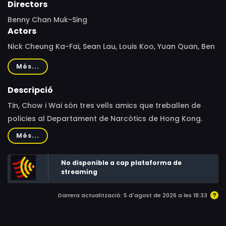
Directors
Benny Chan Muk-Sing
Actors
Nick Cheung Ka-Fai, Sean Lau, Louis Koo, Yuan Quan, Ben
Lam Kwok-Bun, Ken Lo Wai-Kwong, Lo Hoi-Pang, Berg Ng
Més...
Ting-Yip, Vithaya Pansringarm, Treechada Petcharat,
Helena Law Lan, Xing Yu, Hugo Ng, Marc Ma, Lee Siu-Kay,
Descripció
Wong Man-Chun, Ronald Law Kwan-Moon, Brian Yeung
Tin, Chow i Wai són tres vells amics que treballen de
Kwok-Chung, Yau Man-Shing, Yuen Yee-Man, Jacqueline
policies al Departament de Narcòtics de Hong Kong.
Chan, Hugo Wong, Jason Wong, Elanne Kwong Yeuk-
Immersos en un cas de tràfic de drogues a gran escala,
Més...
Lam, Kenneth Cheung Moon-Yuen, Au Hin-Wai, Lam
tenen l’oportunitat de detenir-ne el cap a Tailàndia.
Kwok-Kit, Chris Collins
No disponible a cap plataforma de
streaming
Darrera actualització: 5 d'agost de 2026 a les 18:33