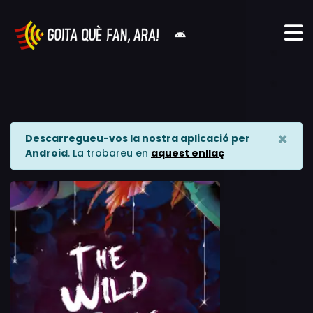
×
Descarregueu-vos la nostra aplicació per
Android
. La trobareu en
aquest enllaç