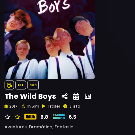
13+
SUB
The Wild Boys
Tràiler
Llista
2017
1h 51m
6.8
6.5
Aventures,
Dramàtica,
Fantasia