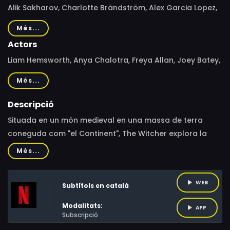
Alik Sakharov, Charlotte Brändström, Alex Garcia Lopez,
Marc Jobst, Sarah O'Gorman, Edward Bazalgette, Louise
Més...
Hooper, Stephen Surjik
Actors
Liam Hemsworth, Anya Chalotra, Freya Allan, Joey Batey,
Laurence Fishburne, Eamon Farren, MyAnna Buring, Mimî
Més...
M Khayisa, Anna Shaffer, Mahesh Jadu, Henry Cavill,
Royce Pierreson, Graham McTavish, Cassie Clare, Hugh
Descripció
Skinner
Situada en un món medieval en una massa de terra
coneguda com "el Continent", The Witcher explora la
llegenda de Geralt de Rivia i la princesa Ciri, que estan
Més...
units l'un a l'altre pel destí.
WEB
Subtítols en català
Modalitats:
APP
Subscripció