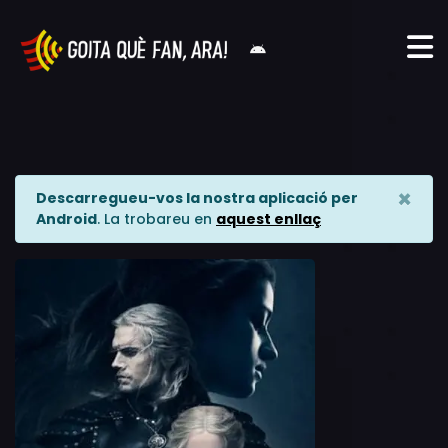
×
Descarregueu-vos la nostra aplicació per
Android
. La trobareu en
aquest enllaç