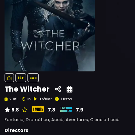
16+
SUB
The Witcher
Tràiler
Llista
2019
1h
5.8
7.8
7.9
Fantasia,
Dramàtica,
Acció,
Aventures,
Ciència ficció
Directors