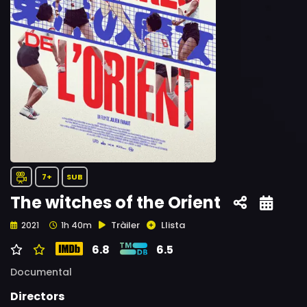
7+
SUB
The witches of the Orient
Tràiler
Llista
2021
1h 40m
6.8
6.5
Documental
Directors