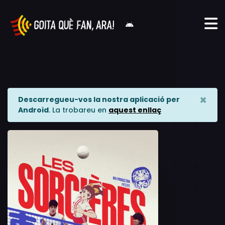
×
Descarregueu-vos la nostra aplicació per
Android
. La trobareu en
aquest enllaç