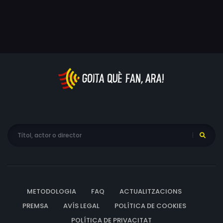
d'entrenament d’una intensitat extrema. El trepidant
ritme del muntatge, els sorprenents fragments d’anime i
la banda sonora del músic francès K-Raw fan justícia al
talent de les jugadores.L’exultant final dels Jocs
Olímpics —la primera vegada en què el voleibol era
esport olímpic— contra Rússia de 1964 a Tòquio va
marcar diverses generacions de japonesos que encara
arrossegaven les ferides de la II Guerra Mundial. El
documental captura l’emoció d’aquella final d’una
forma incomparable.
METODOLOGIA
FAQ
ACTUALITZACIONS
PREMSA
AVÍS LEGAL
POLÍTICA DE COOKIES
POLÍTICA DE PRIVACITAT