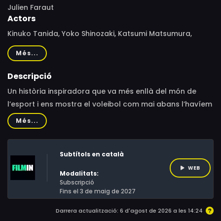
Julien Faraut
Actors
Kinuko Tanida, Yoko Shinozaki, Katsumi Matsumura,
Yuriko Handa
Més...
Descripció
Un història inspiradora que va més enllà del món de
l’esport i ens mostra el voleibol com mai abans l’havíem
vist. A la dècada dels 60, les jugadores de la selecció de
Més...
voleibol del Japó eren conegudes com les “bruixes de
l’Orient” pels seus poders sobrenaturals sobre la pista.
Subtítols en català
L'equip era tan popular que diverses sèries d’anime i
revistes de manga es basaven en elles. Actualment
WEB
Modalitats:
aquelles àgils jugadores voregen els 70 anys i els seus
Subscripció
Fins el 3 de maig de 2027
cossos delicats amaguen un passat èpic que pocs
coneixen.El film de Julien Faraut combina els seus
Darrera actualització: 6 d'agost de 2026 a les 14:24
testimonis amb imatges d'arxiu inèdites de les sessions