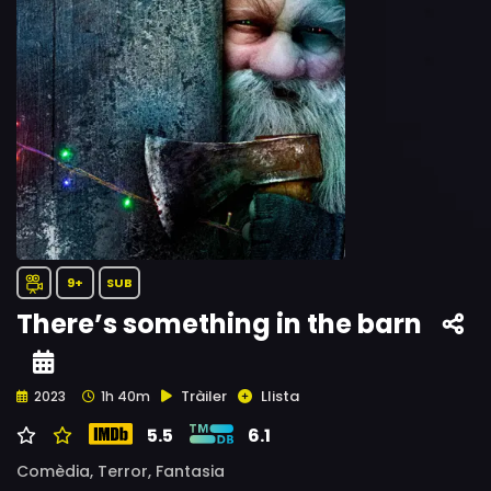
9+
SUB
There’s something in the barn
Tràiler
Llista
2023
1h 40m
5.5
6.1
Comèdia,
Terror,
Fantasia