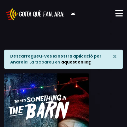
×
Descarregueu-vos la nostra aplicació per
Android
. La trobareu en
aquest enllaç