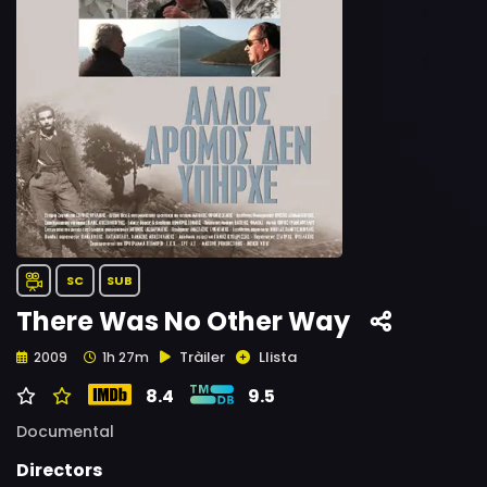
SC
SUB
There Was No Other Way
Tràiler
Llista
2009
1h 27m
8.4
9.5
Documental
Directors