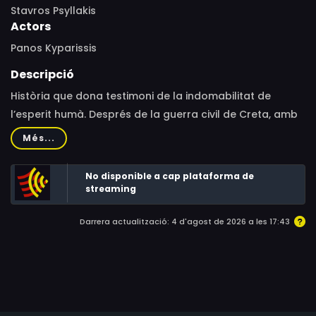
Stavros Psyllakis
Actors
Panos Kyparissis
Descripció
Història que dona testimoni de la indomabilitat de
l’esperit humà. Després de la guerra civil de Creta, amb
la batalla de Samaria, alguns supervivents de l'exèrcit
Més...
democràtic es van refugiar a les inhòspites Muntanyes
Blanques, amagats per contactes i amics. El 1962, sis
No disponible a cap plataforma de
dels vuit restants van marxar a Itàlia i, després, a
streaming
Taixkent, on van passar setze anys a l'exili abans de
Darrera actualització: 4 d'agost de 2026 a les 17:43
tornar a Grècia.