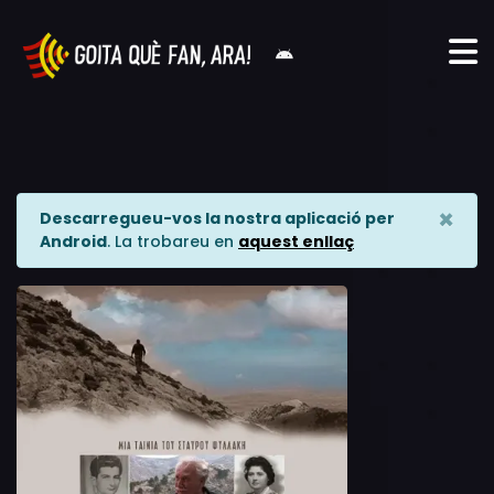
×
Descarregueu-vos la nostra aplicació per
Android
. La trobareu en
aquest enllaç