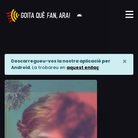
×
Descarregueu-vos la nostra aplicació per
Android
. La trobareu en
aquest enllaç