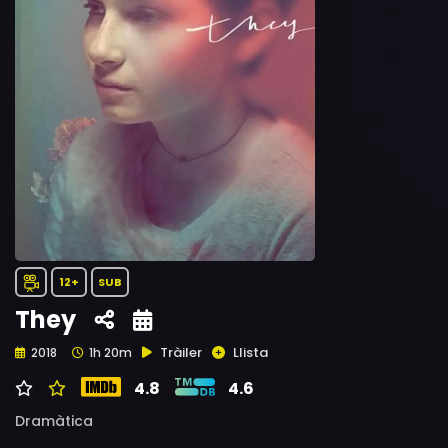
12+
SUB
They
Tràiler
Llista
2018
1h 20m
4.8
4.6
Dramàtica