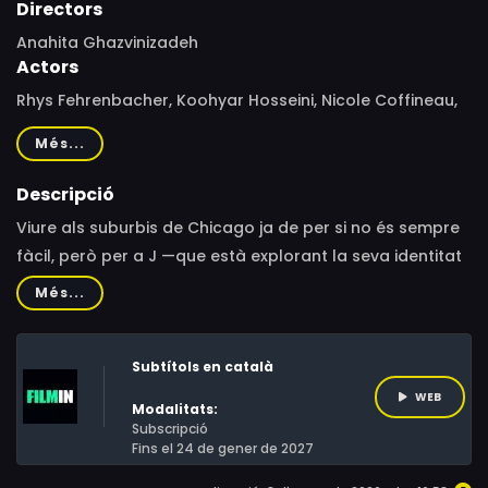
Directors
Anahita Ghazvinizadeh
Actors
Rhys Fehrenbacher, Koohyar Hosseini, Nicole Coffineau,
Norma Moruzzi, Diana Torres, Evan Gray, Drew Sheil, Leyla
Més...
Mofleh, Mohammad Aghebati, Almai Sinai, David
Garofalo, Farid Kossari, Kaveh Ehsani, Aerik Jahangiri,
Descripció
Ava Naghshineh, Arian NaghshinehKian
Viure als suburbis de Chicago ja de per si no és sempre
fàcil, però per a J —que està explorant la seva identitat
de gènere—, el fet de referir-se a si mateix amb el
Més...
pronom no binari “they” ho fa tot fins i tot més
complicat.
Subtítols en català
WEB
Modalitats:
Subscripció
Fins el 24 de gener de 2027