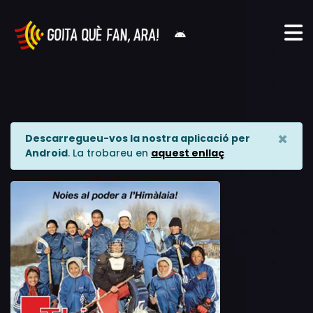
×
Descarregueu-vos la nostra aplicació per
Android
. La trobareu en
aquest enllaç