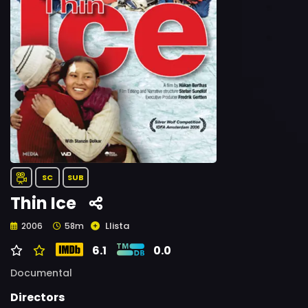
SC
SUB
Thin Ice
Llista
2006
58m
6.1
0.0
Documental
Directors