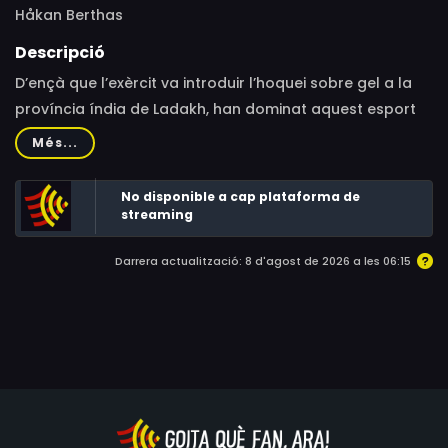
Håkan Berthas
Descripció
D’ençà que l’exèrcit va introduir l’hoquei sobre gel a la
província índia de Ladakh, han dominat aquest esport
els homes. El 2005, un grup de noies decideixen que
Més...
també tenen dret a participar en el campionat nacional.
No disponible a cap plataforma de
streaming
Darrera actualització: 8 d'agost de 2026 a les 06:15