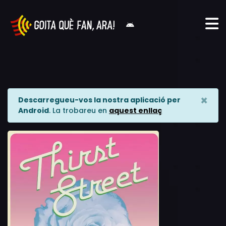
×
Descarregueu-vos la nostra aplicació per
Android
. La trobareu en
aquest enllaç