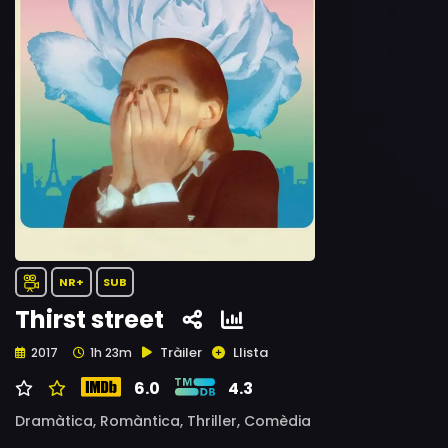
NR+
SUB
Thirst street
Tràiler
Llista
2017
1h 23m
6.0
4.3
Dramàtica,
Romàntica,
Thriller,
Comèdia