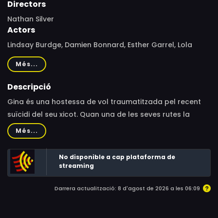
Directors
Nathan Silver
Actors
Lindsay Burdge, Damien Bonnard, Esther Garrel, Lola
Bessis, Jacques Nolot, Françoise Lebrun, Cindy Silver,
Més...
Valerie Laury, Alice de Lencquesaing, Anjelica Huston,
Keith Poulson
Descripció
Gina és una hostessa de vol traumatitzada pel recent
suïcidi del seu xicot. Quan una de les seves rutes la
porta a París, la jove es deixa influenciar per Jérôme, un
Més...
cambrer de personalitat tèrbola, i la seva ex-parella la
Clémence.
No disponible a cap plataforma de
streaming
Darrera actualització: 8 d'agost de 2026 a les 06:09