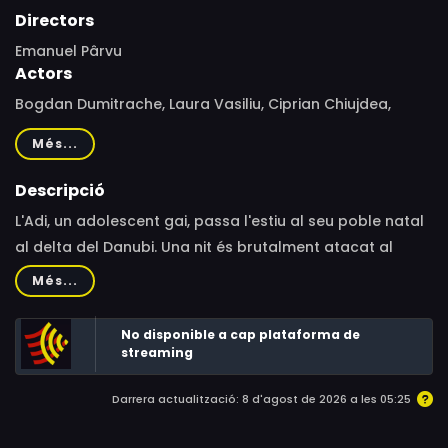
Directors
Emanuel Pârvu
Actors
Bogdan Dumitrache, Laura Vasiliu, Ciprian Chiujdea,
Valeriu Andriuță, Adrian Titieni, Ingrid Micu-Berescu,
Més...
Richard Bovnoczki, Vlad Brumaru, Alina Berzunțeanu,
Gabriel Radu, Daniela Vitcu, Miruna Soare, Vlad Crudu,
Descripció
Vlad Ionut Popescu, Crina Semciuc, Bogdan Tulbure,
L'Adi, un adolescent gai, passa l'estiu al seu poble natal
Costel Zamfir, Catinca Hantiu, Visarion Udatu, Oana
al delta del Danubi. Una nit és brutalment atacat al
Matei, Serbanescu Florin, Laurentiu Bãnescu, Ana Novic,
carrer, i l'endemà el seu món es capgira. Els seus pares
Més...
Bianca Anastasiu, Sorin Manea, Robi Urs, Oana
ja no el miren com ho feien, i l'aparent tranquil·litat del
Draghicioiu, Silvia Matei
poble comença a trencar-se.
No disponible a cap plataforma de
streaming
Darrera actualització: 8 d'agost de 2026 a les 05:25