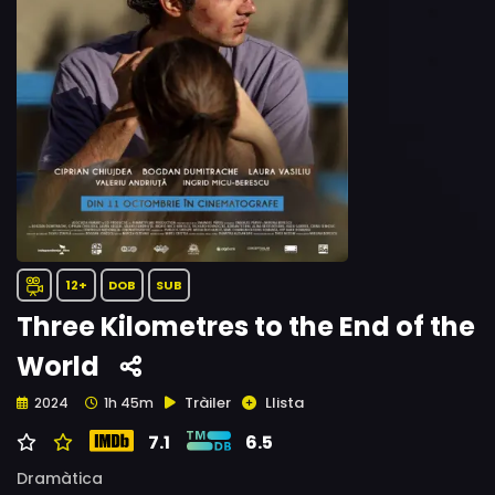
12+
DOB
SUB
Three Kilometres to the End of the
World
Tràiler
Llista
2024
1h 45m
7.1
6.5
Dramàtica