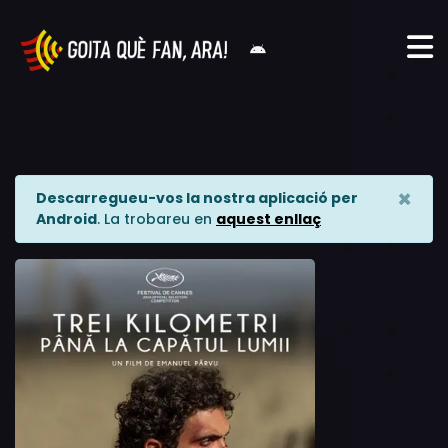
×
Descarregueu-vos la nostra aplicació per
Android
. La trobareu en
aquest enllaç