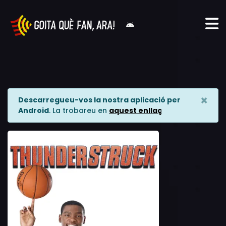
×
Descarregueu-vos la nostra aplicació per
Android
. La trobareu en
aquest enllaç