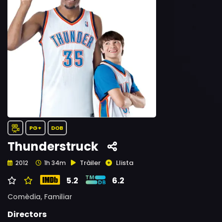
PG+
DOB
Thunderstruck
Tràiler
Llista
2012
1h 34m
5.2
6.2
Comèdia,
Familiar
Directors