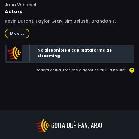
John Whitesell
Actors
Kevin Durant, Taylor Gray, Jim Belushi, Brandon T.
Jackson, Doc Shaw, Tristin Mays, Robert Belushi, William
Més...
Ragsdale, Hana Hayes, Andrea Frankle, Steve Kerr,
Reggie Miller, Shaquille O'Neal, Kenny Smith, Charles
No disponible a cap plataforma de
Barkley, Candace Parker, Wanda Durant, Linda
streaming
Cavanaugh, Marv Albert, Conan O'Brien, Drew Battles
Darrera actualització: 9 d'agost de 2026 a les 00:15