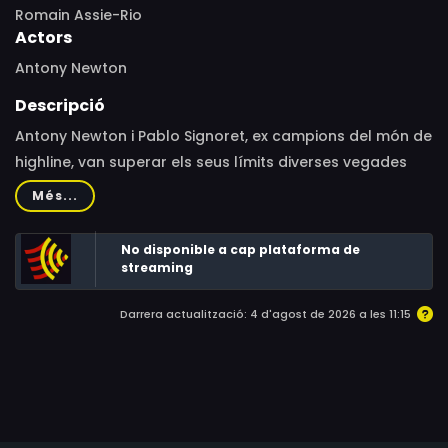
Romain Assie-Rio
Actors
Antony Newton
Descripció
Antony Newton i Pablo Signoret, ex campions del món de
highline, van superar els seus límits diverses vegades
formant part de l’equip Flying Frenchies. Ara han decidit
Més...
reviure una altra rara disciplina, el baseline.
No disponible a cap plataforma de
streaming
Darrera actualització: 4 d'agost de 2026 a les 11:15