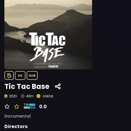
SC
SUB
Tic Tac Base
Llista
2021
41m
0.0
Documental
Directors