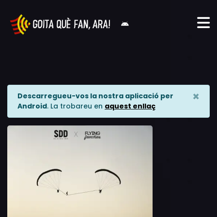
×
Descarregueu-vos la nostra aplicació per
Android
. La trobareu en
aquest enllaç