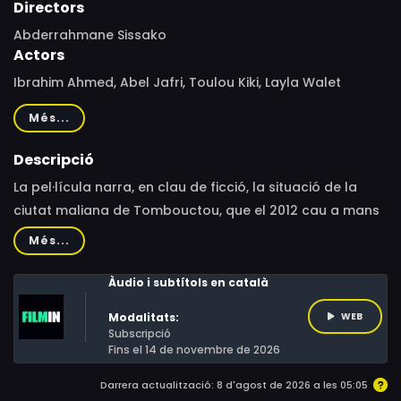
Directors
Abderrahmane Sissako
Actors
Ibrahim Ahmed, Abel Jafri, Toulou Kiki, Layla Walet
Mohamed, Fatoumata Diawara, Kettly Noël, Hichem
Més...
Yacoubi, Mehdi A.G. Mohamed, Adel Mahmoud Cherif,
Salem Dendou, Mamby Kamissoko, Yoro Diakité, Cheik
Descripció
A.G. Emakni, Zikra Oualet Moussa, Weli Kleïb, Djié Sidi,
La pel·lícula narra, en clau de ficció, la situació de la
Omar Haidara, Damien Ndjie
ciutat maliana de Tombouctou, que el 2012 cau a mans
d'extremistes religiosos. Els habitants pateixen el règim
Més...
de terror imposat pels jihadistes.
Àudio i subtítols en català
Modalitats:
WEB
Subscripció
Fins el 14 de novembre de 2026
Darrera actualització: 8 d'agost de 2026 a les 05:05