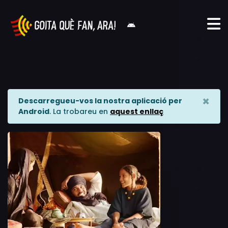
×
Descarregueu-vos la nostra aplicació per
Android
. La trobareu en
aquest enllaç