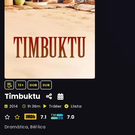
12+
DOB
SUB
Timbuktu
Tràiler
Llista
2014
1h 36m
7.1
7.0
Dramàtica,
Bèl·lica