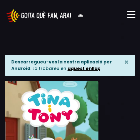
×
Descarregueu-vos la nostra aplicació per
Android
. La trobareu en
aquest enllaç