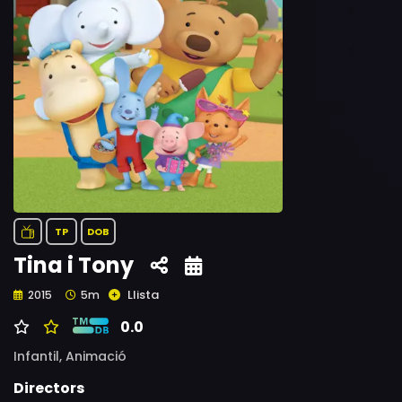
TP
DOB
Tina i Tony
Llista
2015
5m
0.0
Infantil,
Animació
Directors