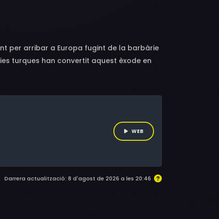
. Iversen, Ali Mohammad Naikpay, Antonios
nt per arribar a Europa fugint de la barbàrie
àfies turques han convertit aquest èxode en
r Camps, propietari d’una empresa de
WEB
Darrera actualització: 8 d'agost de 2026 a les 20:46