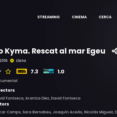
STREAMING
CINEMA
CERCA
o Kyma. Rescat al mar Egeu
2016
Llista
7.3
1.0
cumental
rectors
id Fontseca, Arantza Diez, David Fontseca
tors
car Camps, Sara Bernabeu, Joaquín Acedo, Nicolás Migueiz, 