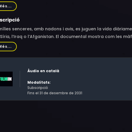
d, Santi Palacios, Ali Gholami, Alessandra Morelli, Carl C. A
Més...
iadelis
scripció
ílies senceres, amb nadons i avis, es juguen la vida diàriame
Síria, l’Iraq o l’Afganistan. El documental mostra com les m
 indústria milionària. Tot acompanyat pel testimoni d’Osca
Més...
orrisme que va decidir ajudar als refugiats.
Àudio en català
Modalitats:
Subscripció
Fins el 31 de desembre de 2031