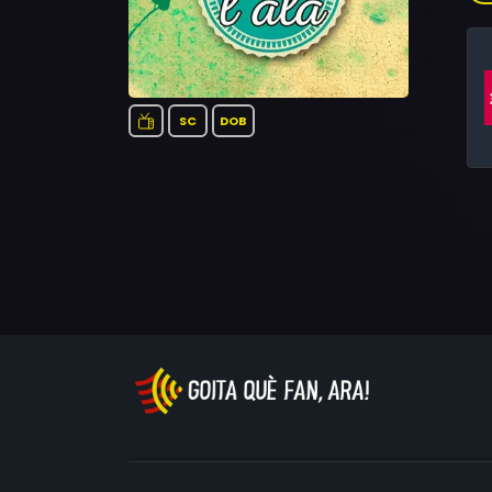
SC
DOB