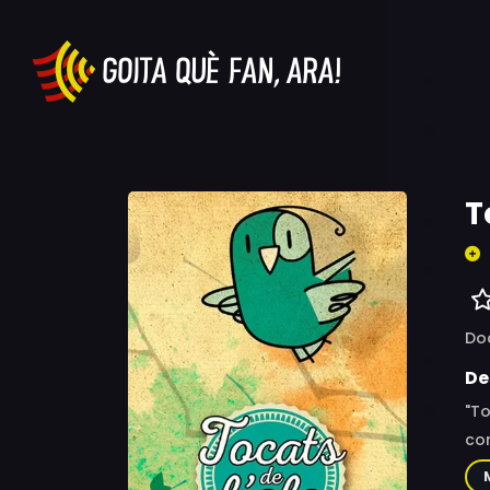
T
Do
De
"To
co